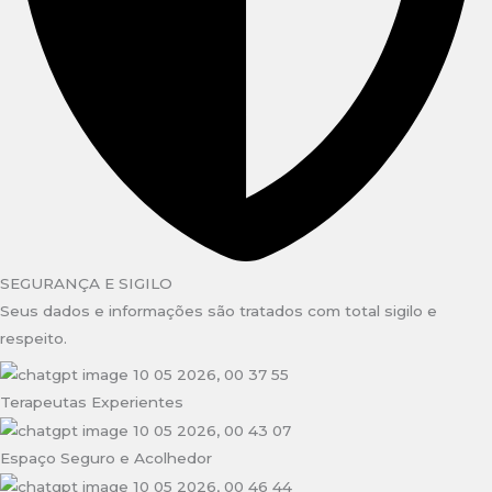
SEGURANÇA E SIGILO
Seus dados e informações são tratados com total sigilo e
respeito.
Terapeutas Experientes
Espaço Seguro e Acolhedor