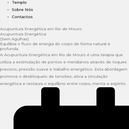
Templo
Sobre Nós
Contactos
Acupuntura Energética em Rio de Mouro
Acupuntura Energética
(Sem Agulhas)
Equilibra o fluxo de energia do corpo de forma natural e
profunda.
A Acupuntura Energética em Rio de Mouro é uma terapia que
utiliza a estimulação de pontos e meridianos através de toques
precisos, pressão suave e trabalho energético. Esta abordagem
promove o desbloqueio de tensões, ativa a circulação
energética e restaura o equilíbrio entre corpo, mente e espírito.