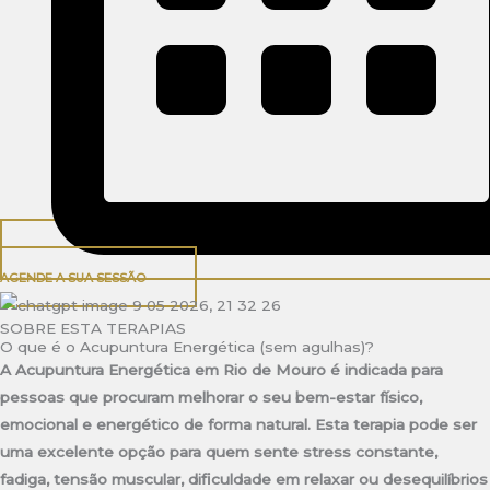
AGENDE A SUA SESSÃO
SOBRE ESTA TERAPIAS
O que é o Acupuntura Energética (sem agulhas)?
A Acupuntura Energética em Rio de Mouro é indicada para
pessoas que procuram melhorar o seu bem-estar físico,
emocional e energético de forma natural. Esta terapia pode ser
uma excelente opção para quem sente stress constante,
fadiga, tensão muscular, dificuldade em relaxar ou desequilíbrios